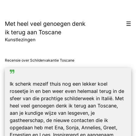
Ga
naar
de
Met heel veel genoegen denk
☰
inhoud
ik terug aan Toscane
Kunstlezingen
Recensie over
Schildervakantie Toscane
Ik schenk mezelf thuis nog een lekker koel
roseetje in en ben weer even helemaal terug in de
sfeer van die prachtige schilderweek in Italië. Met
heel veel genoegen denk ik terug aan Toscane,
aan je kundige wijze van lesgeven, je
gastheerschap, de nieuwe contacten die ik
opgedaan heb met Ena, Sonja, Annelies, Greet,
Ernestien en Loes. Inspirerend en aangenaam